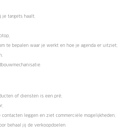
 je targets haalt;
ptop;
om te bepalen waar je werkt en hoe je agenda er uitziet;
n;
dbouwmechanisatie.
ucten of diensten is een pré;
r;
ke contacten leggen en ziet commerciële mogelijkheden;
oor behaal jij de verkoopdoelen.