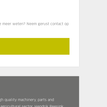
l je meer weten? Neem gerust contact op
igh quality machinery, parts and
agricultural sector. Hendrik Reesink