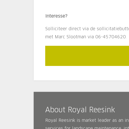
Interesse?
Solliciteer direct via de sollicitatie
met Marc Slootman via 06-45704620.
About Royal Reesink
Royal Reesink is market leader as an int
services for landscape maintenance, int