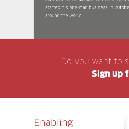
started his one-man business in Zutph
around the world.
Do you want to 
Sign up 
Enabling