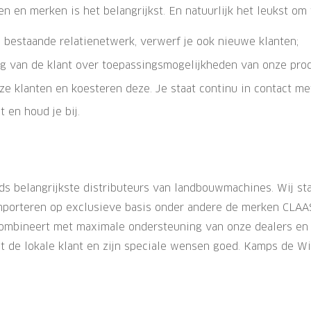
 en merken is het belangrijkst. En natuurlijk het leukst om 
e bestaande relatienetwerk, verwerf je ook nieuwe klanten;
ang van de klant over toepassingsmogelijkheden van onze pro
e klanten en koesteren deze. Je staat continu in contact met 
 en houd je bij.
s belangrijkste distributeurs van landbouwmachines. Wij st
mporteren op exclusieve basis onder andere de merken CL
ie combineert met maximale ondersteuning van onze dealers en
t de lokale klant en zijn speciale wensen goed. Kamps de Wi