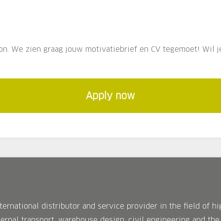
button. We zien graag jouw motivatiebrief en CV tegemoet! Wi
Apply now
ernational distributor and service provider in the field of h
ernal transport, warehouse design, civil engineering and the 